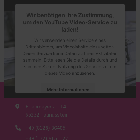
Wir benötigen Ihre Zustimmung,
um den YouTube Video-Service zu
laden!
Wir verwenden einen Service eines
Drittanbieters, um Videoinhalte einzubetten.
Dieser Service kann Daten zu Ihren Aktivitäten
sammeln. Bitte lesen Sie die Details durch und
stimmen Sie der Nutzung des Service zu, um
dieses Video anzusehen.
Mehr Informationen
Schreinerei Thomas Becker
Akzeptieren
Erlenmeyerstr. 14
65232 Taunusstein
powered by
Usercentrics Consent
Management Platform
+49 (6128) 86405
+49 (172) 6151122